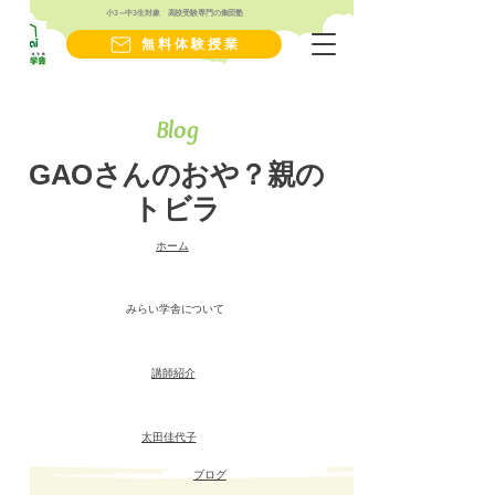
小3～中3生対象 高校受験専門の集団塾
無料体験授業
Blog
GAOさんのおや？親の
トビラ
​ホーム
みらい学舎について
講師紹介
太田佳代子
ブログ