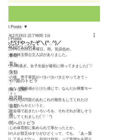
記事
All Posts
2019年2月28日
読了時間: 1分
All Posts
やるだけやったぞ＼(^_^)／
GAOのつぶやき
2019年2月28日木曜日。雨。気温低め。

今年の埼玉県公立入試がありました。

思春期
親育ち
夕方4時過ぎ。女子生徒が最初に帰ってきました(´▽
｀*)

未分類
その後、男子軍団がバタバタバタとやってきて～
おや?親のトビラ
～。

みんな、緊張感がとけた感じで、なんだか興奮モー
勉強・受験
ド？！

乳幼児期
今回の入試問題のあれこれの報告もしてくれたけ
ど、どちらかというと、

学童期
試験会場で起きたいろいろを、それぞれが楽しそう
講座
に話してくれました(´▽｀*)

仲間へのトビラ
はじめ体育館に集められて寒かったとか、

隣の人が貧乏ゆすりがひどくって、でも、「あ～緊
張してるんだな～。自分は自分」って気持ちを切り