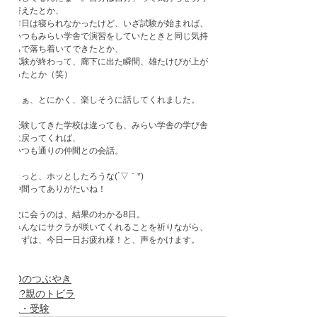
替えたとか、

昨日は寝られなかったけど、いざ試験が始まれば、
いつもみらい学舎で演習をしていたときと同じ気持
ちで落ち着いてできたとか、

試験が終わって、廊下に出た瞬間、雄たけびが上が
ったとか（笑）

まぁ、とにかく、楽しそうに話してくれました。

受験してきた学校は違っても、みらい学舎の学び舎
に戻ってくれば、

いつも通りの仲間との会話。

きっと、ホッとしたろうな(´▽｀*)

仲間ってありがたいね！

次に会うのは、結果のわかる8日。

みんなにサクラが咲いてくれることを祈りながら、

まずは、今日一日お疲れ様！と、声をかけます。

GAOのつぶやき
おや?親のトビラ
勉強・受験