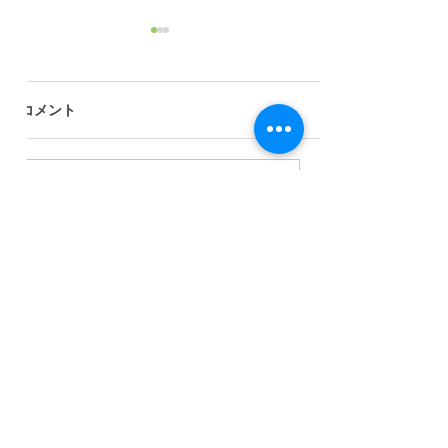
冬期講習中にも受験生応
性についても伝
援に！
児童館時代にもい
【卒塾したらおしまい】じゃ
力いただいていた
コメント
ない ㅤ 13期生から14期生へ🌟 ㅤ
櫻井裕子さんが 先月
今日は3人のJKOG👧、ありが
3月)、本を出版さ
たきメッセージとお菓子の差
その名も「10代
コメントを追加…
し入れ持参で来塾💖 ㅤ 自分の
世界の歩き方」!(^^
マイナス過去を開示して、後
す！！ ぜひ多く
輩にエールを送ってくれた
もらいたいです(^^
朝霞駅前進学塾
よ❣️ ㅤ ＊＊＊＊＊...
講師がメインでは
​みらい学舎
が、...
048-465-7020
(受付時間13:00-19:00)
朝霞市本町3-1-51角田ビル3F
朝霞駅南口ロータリー ハンコ屋さんのあるビル3階