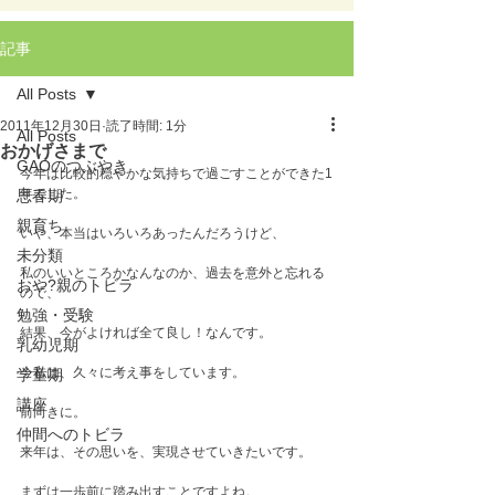
記事
All Posts
2011年12月30日
読了時間: 1分
All Posts
おかげさまで
GAOのつぶやき
今年は比較的穏やかな気持ちで過ごすことができた1
年でした。

思春期
親育ち
いや、本当はいろいろあったんだろうけど、

未分類
私のいいところかなんなのか、過去を意外と忘れる
おや?親のトビラ
ので、

勉強・受験
結果、今がよければ全て良し！なんです。

乳幼児期
今私は、久々に考え事をしています。

学童期
講座
前向きに。

仲間へのトビラ
来年は、その思いを、実現させていきたいです。

まずは一歩前に踏み出すことですよね。
