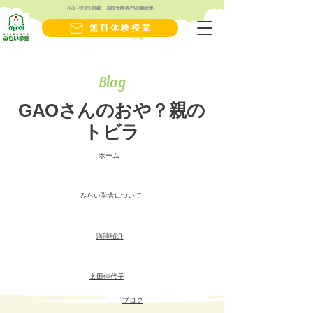
小3～中3生対象 高校受験専門の集団塾
無料体験授業
Blog
GAOさんのおや？親の
トビラ
​ホーム
みらい学舎について
講師紹介
太田佳代子
ブログ