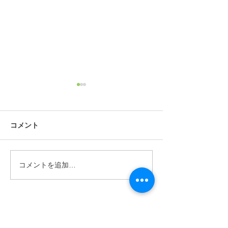
就職先決定報告！
みらい学舎×朝
リーズ
「就職先内定しました！」
と、学校帰りに報告に来てく
なんと！！ ミニ
コメント
れた9期生Hちゃん♬ おめで
ールチーム 【朝霞フレンドリ
とう☆💖\(*^▽^*)/ ホテルマン
ーズU15】のTシャ
(女性は『ホテリエ』と呼ぶ
らい学舎のロゴが
コメントを追加…
そうですね！)を目指し勉強
♪ 朝霞フレンドリ
していたHちゃんは、就職活
監督の息子さん原
動をした3つのホテル全てか
みらい学舎の2期生
朝霞駅前進学塾
ら内定をもらい、その中で一
縁から、このたび
​みらい学舎
つのホテルに...
リーズU15のチー