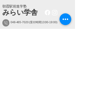
朝霞駅前進学塾
​みらい学舎
048-465-7020
(受付時間13:00-19:00)
朝霞市本町3-1-51角田ビル3F
朝霞駅南口ロータリー ハンコ屋さんのあるビル3階
​す
Special