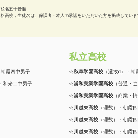
高校名五十音順
合格高校，生徒名は、保護者・本人の承諾をいただいた方を掲載していま
私立高校
：朝霞四中男子
☆
秋草学園高校
（選抜α）：朝
：和光二中男子
☆
浦和実業学園高校
（普通・進
☆
浦和実業学園高校
（商業・情
☆
川越東高校
（理数）：朝霞四
☆
川越東高校
（理数）：朝霞四
☆
川越東高校
（理数）：朝霞四