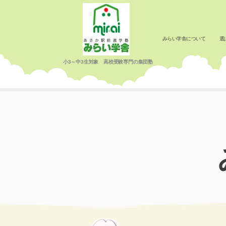
みらい学舎について
選
小3～中3生対象 高校受験専門の集団塾