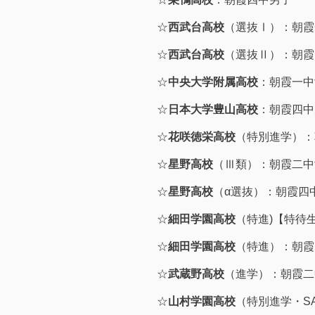
☆
西武台高校
（選抜Ⅰ）：朝霞
☆
西武台高校
（選抜Ⅱ）：朝霞
☆
中央大学附属高校
：朝霞一中
☆
日本大学豊山高校
：朝霞四中
☆
花咲徳栄高校
（特別進学）：
☆
星野高校
（Ⅲ類）：朝霞二中
☆
星野高校
（α選抜）：朝霞四
☆
細田学園高校
（特進)【特待
☆
細田学園高校
（特進）：朝霞
☆
武蔵野高校
（進学）：朝霞二
☆
山村学園高校
（特別進学・S