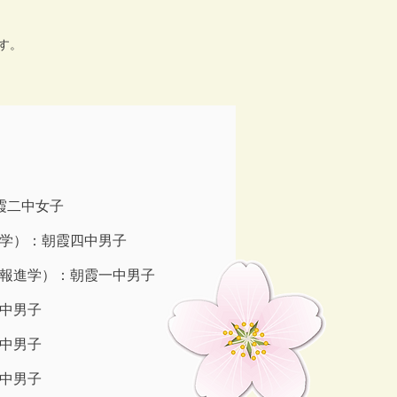
す。
霞二中女子
学）：朝霞四中男子
報進学）：朝霞一中男子
中男子
中男子
中男子