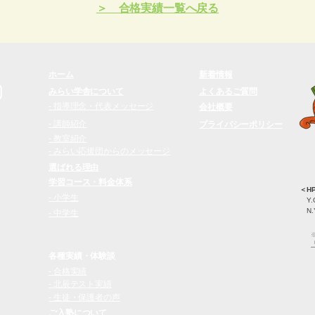
＞ 合格実績一覧へ戻る
ホーム
新着情報
みらい学舎について
よくあるご質問
- 指導理念・代表メッセージ
会社概要
- 講師紹介
​プライバシーポリシー
- 教室紹介
- みらい応援団からのメッセージ
選ばれる理由
学習コース・料金体系
＜
- 小学生
Y.
N.
- 中学生
​
各種実績・体験談
- 合格実績
- 北辰テスト実績
- 生徒・保護者の声
ご入塾について