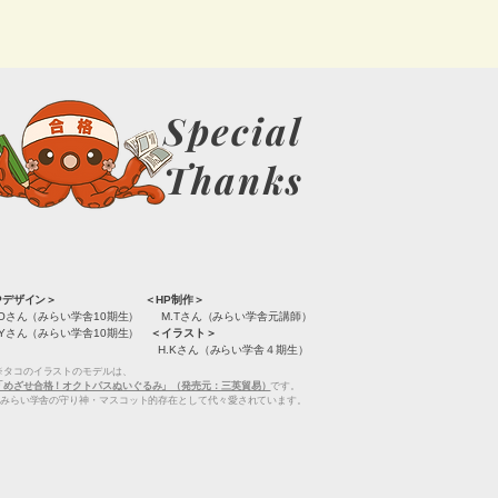
Special
Thanks
HPデザイン＞ ＜HP制作＞
Oさん（みらい学舎10期生） M.Tさん（みらい学舎元講師）
Yさん（みらい学舎10期生）
＜イラスト＞
 H.Kさん（みらい学舎４期生）
※タコのイラストのモデルは、
「めざせ合格！オクトパスぬいぐるみ」（発売元：三英貿易）
です。
みらい学舎の守り神・マスコット的存在として代々愛されています。