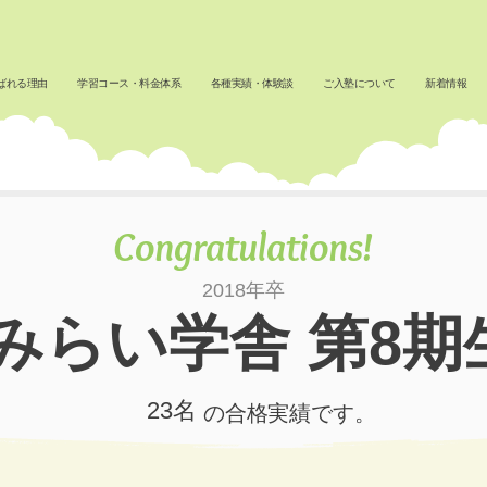
ばれる理由
学習コース・料金体系
各種実績・体験談
ご入塾について
新着情報
Congratulations!
2018年卒
みらい学舎 第8期
23名
​の合格実績です。