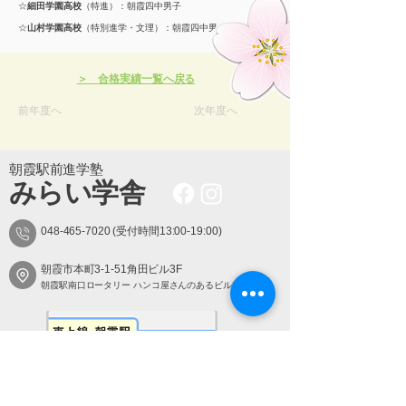
☆
細田学園高校
（特進）：朝霞四中男子
☆
山村学園高校
（特別進学・文理）：朝霞四中男子
＞ 合格実績一覧へ戻る
前年度へ
次年度へ
朝霞駅前進学塾
​みらい学舎
048-465-7020
(受付時間13:00-19:00)
朝霞市本町3-1-51角田ビル3F
朝霞駅南口ロータリー ハンコ屋さんのあるビル3階