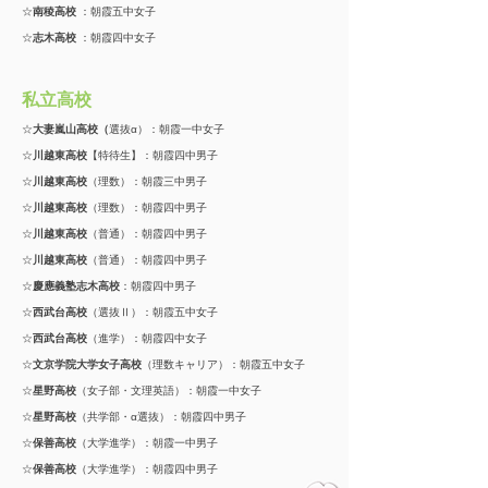
☆
南稜高校
：朝霞五中女子
☆
志木高校
：朝霞四中女子
私立高校
☆
大妻嵐山高校（
選抜α）：朝霞一中女子
☆
川越東高校
【特待生】：朝霞四中男子
☆
川越東高校
（理数）：朝霞三中男子
☆
川越東高校
（理数）：朝霞四中男子
☆
川越東高校
（普通）：朝霞四中男子
☆
川越東高校
（普通）：朝霞四中男子
☆
慶應義塾志木高校
：朝霞四中男子
☆
西武台高校
（選抜Ⅱ）：朝霞五中女子
☆
西武台高校
（進学）：朝霞四中女子
☆
文京学院大学女子高校
（理数キャリア）：朝霞五中女子
☆
星野高校
（女子部・文理英語）：朝霞一中女子
☆
星野高校
（共学部・α選抜）：朝霞四中男子
☆
保善高校
（大学進学）：朝霞一中男子
☆
保善高校
（大学進学）：朝霞四中男子