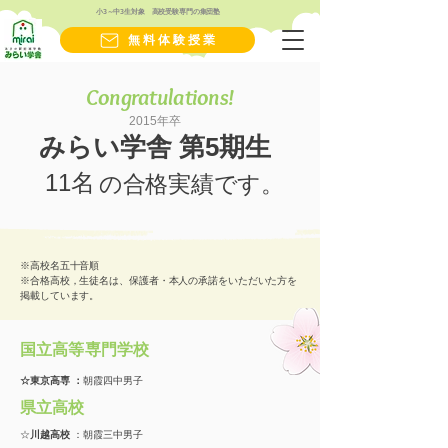
小3～中3生対象 高校受験専門の集団塾
無料体験授業
Congratulations!
2015年卒
みらい学舎 第5期生
11名
​の合格実績です。
※高校名五十音順
※合格高校，生徒名は、保護者・本人の承諾をいただいた方を
掲載しています。
国立高等専門学校
☆東京高専 ：
朝霞四中男子
県立高校
☆
川越高校
：朝霞三中男子