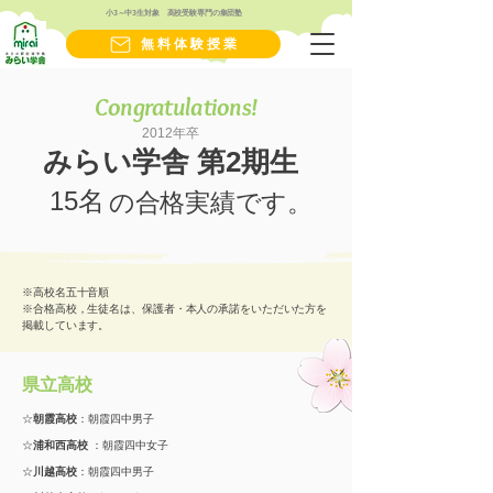
小3～中3生対象 高校受験専門の集団塾
無料体験授業
Congratulations!
2012年卒
みらい学舎 第2期生
15名
​の合格実績です。
※高校名五十音順
※合格高校，生徒名は、保護者・本人の承諾をいただいた方を
掲載しています。
県立高校
☆
朝霞高校
：朝霞四中男子
☆
浦和西高校
：朝霞四中女子
☆
川越高校
：朝霞四中男子