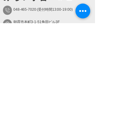
048-465-7020
(受付時間13:00-19:00)
朝霞市本町3-1-51角田ビル3F
朝霞駅南口ロータリー ハンコ屋さんのあるビル3階
​す
Special
Thanks