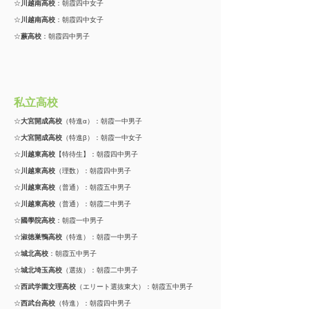
☆
川越南高校
：朝霞四中女子
☆
川越南高校
：朝霞四中女子
☆
蕨高校
：朝霞四中男子
私立高校
☆
大宮開成高校
（特進α）：朝霞一中男子
☆
大宮開成高校
（特進β）：朝霞一中女子
☆
川越東高校
【特待生】：朝霞四中男子
☆
川越東高校
（理数）：朝霞四中男子
☆
川越東高校
（普通）：朝霞五中男子
☆
川越東高校
（普通）：朝霞二中男子
☆
國學院高校
：朝霞一中男子
☆
淑徳巣鴨高校
（特進）：朝霞一中男子
☆
城北高校
：朝霞五中男子
☆
城北埼玉高校
（選抜）：朝霞二中男子
☆
西武学園文理高校
（エリート選抜東大）：朝霞五中男子
☆
西武台高校
（特進）：朝霞四中男子