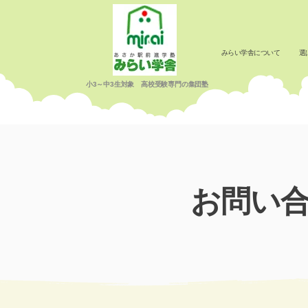
みらい学舎について
選
小3～中3生対象 高校受験専門の集団塾
お問い