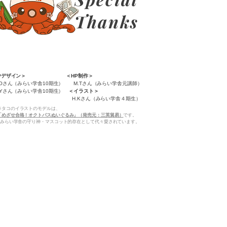
Thanks
HPデザイン＞ ＜HP制作＞
Oさん（みらい学舎10期生） M.Tさん（みらい学舎元講師）
Yさん（みらい学舎10期生）
＜イラスト＞
 H.Kさん（みらい学舎４期生）
※タコのイラストのモデルは、
「めざせ合格！オクトパスぬいぐるみ」（発売元：三英貿易）
です。
みらい学舎の守り神・マスコット的存在として代々愛されています。