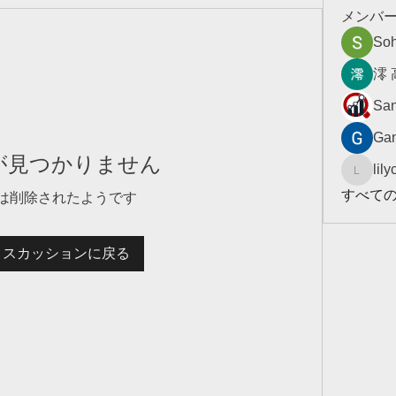
メンバ
So
澪 
San
Gan
が見つかりません
lil
lilycosk
すべて
は削除されたようです
ィスカッションに戻る