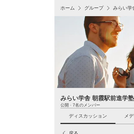
ホーム
グループ
みらい学
みらい学舎 朝霞駅前進学
公開
·
7名のメンバー
ディスカッション
メデ
戻る